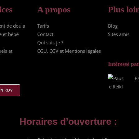
ices
A propos
Plus lo
t de doula
Tarifs
Blog
 et bébé
Contact
Sites amis
Qui suis-je ?
uels et
CGU, CGV et Mentions légales
Intéressé par
P
UN RDV
Horaires d’ouverture :