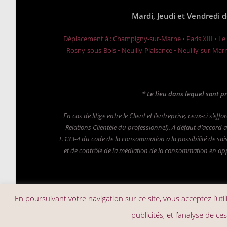
Mardi, Jeudi et Vendredi 
Déplacement à : Champigny-sur-Marne • Paris XIII • Le
Rosny-sous-Bois • Neuilly-Plaisance • Neuilly-sur-Mar
* Le lieu dans lequel sont p
En cas de litige entre le Client et l’entreprise, ceux-ci s’
Relations Clientèle du professionnel).
A défaut d’accord a
L.133-4 du code de la consommation a la possibilité de sais
et de contrôle de la médiation de la consommation en appl
En poursuivant votre navigation sur ce site, vous acceptez l’ut
publicités, et l’analyse de c
Ce site 