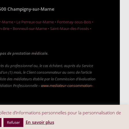
 94500 Champigny-sur-Marne
ur-Marne • Le Perreux-sur-Marne • Fontenay-sous-Bois •
en-Brie • Bonneuil-sur-Marne • Saint-Maur-des-Fossés •
e pas de prestation médicale.
auprès du professionnel ou, le cas échéant, auprès du Service
’un (1) mois, le Client consommateur au sens de l’article
 liste des médiateurs établie par la Commission d’évaluation
édiation Professionnelle –
www.mediateur-consommation-
collecte d’informations personnelles pour la personnalisation de
En savoir plus
Refuser
tilisation
.