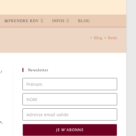
📅PRENDRE RDV
INFOS
BLOG
>
Blog
>
Reiki
Newsletter
/
»,
JE M'ABONNE