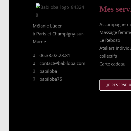
Mes serv
Accompagnemen
Mélanie Lüder
Massage femme
à Paris et Champigny-sur-
Le Rebozo
Marne
Ateliers individ
06.38.02.23.81
collectifs
contact@babiloba.com
Carte cadeau
babiloba
babiloba75
JE RÉSERVE 