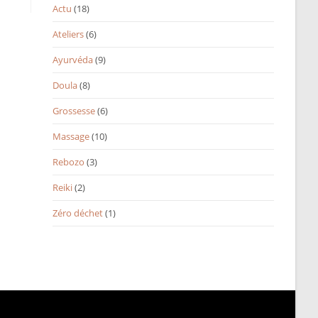
Actu
(18)
Ateliers
(6)
Ayurvéda
(9)
Doula
(8)
Grossesse
(6)
Massage
(10)
Rebozo
(3)
Reiki
(2)
Zéro déchet
(1)