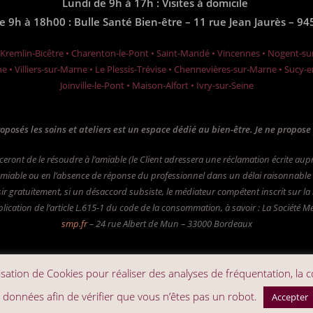
Lundi de 9h à 17h : Visites à domicile
de 9h à 18h00 : Bulle Santé Bien-être – 11 rue Jean Jaurès –
 Kremlin-Bicêtre • Charenton-le-Pont • Saint-Mandé • Vincennes • Nogent-s
ne • Villiers-sur-Marne • Le Plessis-Trévise • Chennevières-sur-Marne • Sucy-
Joinville-le-Pont • Maison-Alfort • Ivry-sur-Seine
roposés les soins et ateliers est un espace dédié au bien-être. Je ne propos
efforceront de le résoudre à l’amiable (le Client adressera une réclamation écrite 
miable ou en l’absence de réponse du professionnel dans un délai raisonnable d
ir gratuitement, si un désaccord subsiste, le médiateur compétent inscrit sur la
ication de l’article L.615-1 du code de la consommation, à savoir : La Société M
smp.fr
– 24 rue Albert de Mun – 33000 Bordeaux
ilisation de Cookies pour réaliser des analyses de fréquentation, la 
Copyright 2026 - Babiloba.com
es données afin de vérifier que vous n’êtes pas un robot.
Accepter
est protégé par reCAPTCHA et Google
Politique de confidentialité
et
Conditions d'u