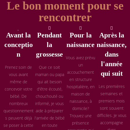
Le bon moment pour se
rencontrer
Avant la
Pendant
Pour la
Après la
conceptio
la
naissance
naissance,
n
grossesse
dans
Vous avez prévu
l'année
un
Prenez soin de
Que ce soit
accouchement
qui suit
vous avant
maman ou papa
en structure
même de
qui ait besoin
Les premières
hospitalière, en
concevoir votre
d'être écouté,
semaines et
maison de
bébé. De
chouchouté ou
premiers mois
naissance, à
nombreux
informé, je vous
sont souvent
domicile?
questionnement
aide à préparer
difficiles. Je vous
Trouvez une
s peuvent déjà
l'arrivée de bébé
accompagne
présence
se poser à cette
en toute
dans