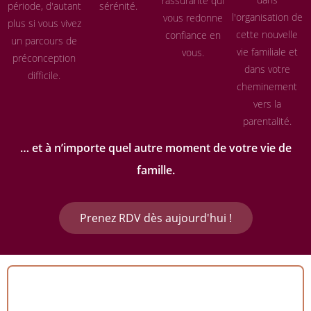
rassurante qui
période, d'autant
sérénité.
l'organisation de
vous redonne
plus si vous vivez
cette nouvelle
confiance en
un parcours de
vie familiale et
vous.
préconception
dans votre
difficile.
cheminement
vers la
parentalité.
… et à n’importe quel autre moment de votre vie de
famille.
Prenez RDV dès aujourd'hui !