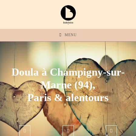
MENU
Doula à Champigny-sur-
Marne (94),
Paris & alentours