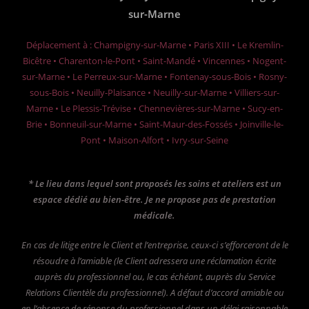
sur-Marne
Déplacement à : Champigny-sur-Marne • Paris XIII • Le Kremlin-
Bicêtre • Charenton-le-Pont • Saint-Mandé • Vincennes • Nogent-
sur-Marne • Le Perreux-sur-Marne • Fontenay-sous-Bois • Rosny-
sous-Bois • Neuilly-Plaisance • Neuilly-sur-Marne • Villiers-sur-
Marne • Le Plessis-Trévise • Chennevières-sur-Marne • Sucy-en-
Brie • Bonneuil-sur-Marne • Saint-Maur-des-Fossés • Joinville-le-
Pont • Maison-Alfort • Ivry-sur-Seine
* Le lieu dans lequel sont proposés les soins et ateliers est un
espace dédié au bien-être. Je ne propose pas de prestation
médicale.
En cas de litige entre le Client et l’entreprise, ceux-ci s’efforceront de le
résoudre à l’amiable (le Client adressera une réclamation écrite
auprès du professionnel ou, le cas échéant, auprès du Service
Relations Clientèle du professionnel).
A défaut d’accord amiable ou
en l’absence de réponse du professionnel dans un délai raisonnable