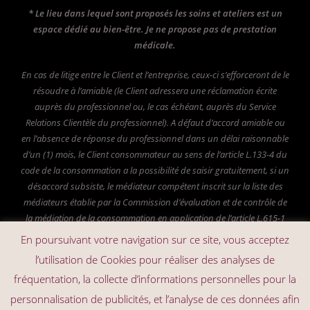
* Le lieu dans lequel sont proposés les soins et ateliers est un
espace dédié au bien-être. Je ne propose pas de prestation
médicale.
En cas de litige entre le Client et l’entreprise, ceux-ci s’efforceront de le
résoudre à l’amiable (le Client adressera une réclamation écrite
auprès du professionnel ou, le cas échéant, auprès du Service
Relations Clientèle du professionnel).
A défaut d’accord amiable ou
en l’absence de réponse du professionnel dans un délai raisonnable
d’un (1) mois, le Client consommateur au sens de l’article L.133-4 du
code de la consommation a la possibilité de saisir gratuitement, si un
désaccord subsiste, le médiateur compétent inscrit sur la liste des
médiateurs établie par la Commission d’évaluation et de contrôle de
la médiation de la consommation en application de l’article L.615-1
du code de la consommation, à savoir : La Société Médiation
En poursuivant votre navigation sur ce site, vous acceptez
Professionnelle –
www.mediateur-consommation-
smp.fr
– 24 rue
l’utilisation de Cookies pour réaliser des analyses de
Albert de Mun – 33000 Bordeaux
fréquentation, la collecte d’informations personnelles pour la
personnalisation de publicités, et l’analyse de ces données afin