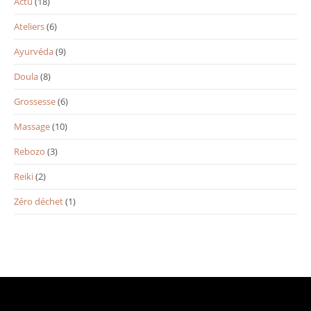
Actu
(18)
Ateliers
(6)
Ayurvéda
(9)
Doula
(8)
Grossesse
(6)
Massage
(10)
Rebozo
(3)
Reiki
(2)
Zéro déchet
(1)