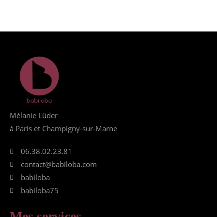
Mélanie Lüder
à Paris et Champigny-sur-Marne
06.38.02.23.81
contact@babiloba.com
babiloba
babiloba75
Mes services