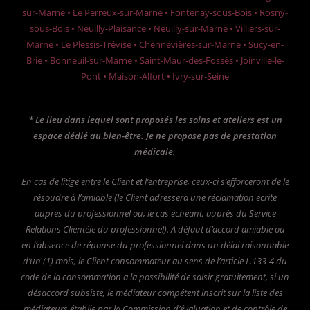
sur-Marne • Le Perreux-sur-Marne • Fontenay-sous-Bois • Rosny-
sous-Bois • Neuilly-Plaisance • Neuilly-sur-Marne • Villiers-sur-
Marne • Le Plessis-Trévise • Chennevières-sur-Marne • Sucy-en-
Brie • Bonneuil-sur-Marne • Saint-Maur-des-Fossés • Joinville-le-
Pont • Maison-Alfort • Ivry-sur-Seine
* Le lieu dans lequel sont proposés les soins et ateliers est un
espace dédié au bien-être. Je ne propose pas de prestation
médicale.
En cas de litige entre le Client et l’entreprise, ceux-ci s’efforceront de le
résoudre à l’amiable (le Client adressera une réclamation écrite
auprès du professionnel ou, le cas échéant, auprès du Service
Relations Clientèle du professionnel).
A défaut d’accord amiable ou
en l’absence de réponse du professionnel dans un délai raisonnable
d’un (1) mois, le Client consommateur au sens de l’article L.133-4 du
code de la consommation a la possibilité de saisir gratuitement, si un
désaccord subsiste, le médiateur compétent inscrit sur la liste des
médiateurs établie par la Commission d’évaluation et de contrôle de