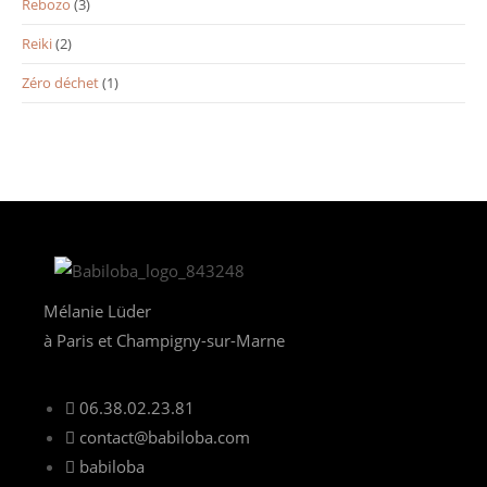
Rebozo
(3)
Reiki
(2)
Zéro déchet
(1)
Mélanie Lüder
à Paris et Champigny-sur-Marne
06.38.02.23.81
contact@babiloba.com
babiloba